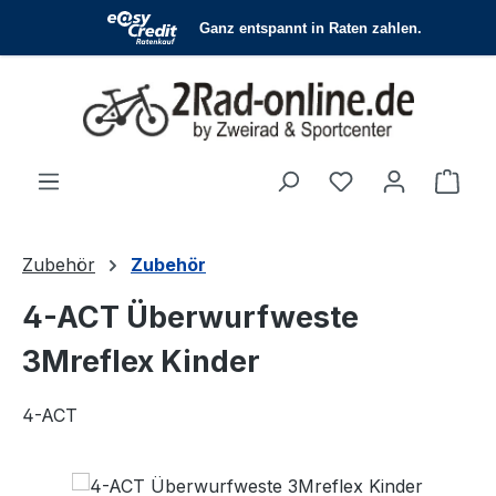
Zum Hauptinhalt springen
Du hast 0 Produ
Ware
Zubehör
Zubehör
4-ACT Überwurfweste
3Mreflex Kinder
4-ACT
Bildergalerie überspringen