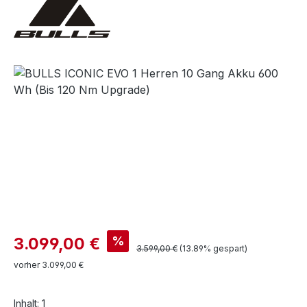
Bildergalerie überspringen
Verkaufspreis:
%
3.099,00 €
Regulärer Preis:
3.599,00 €
(13.89% gespart)
vorher 3.099,00 €
Inhalt:
1