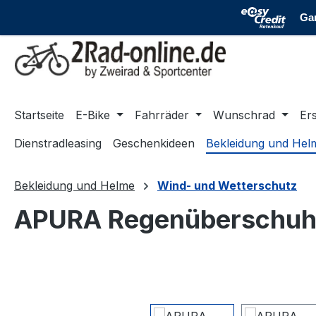
m Hauptinhalt springen
Zur Suche springen
Zur Hauptnavigation springen
Startseite
E-Bike
Fahrräder
Wunschrad
Ers
Dienstradleasing
Geschenkideen
Bekleidung und Hel
Bekleidung und Helme
Wind- und Wetterschutz
APURA Regenüberschuh
Bildergalerie überspringen