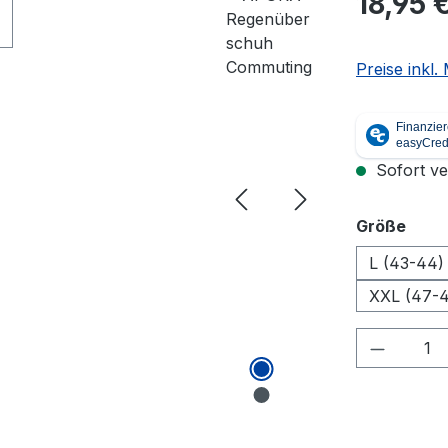
18,95 
Preise inkl
Sofort ver
ausw
Größe
L (43-44)
XXL (47-
Produkt