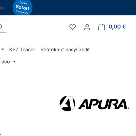
Du hast 0 Produkte auf 
0,00 €
Ware
KFZ Träger
Ratenkauf easyCredit
ideo
eis: