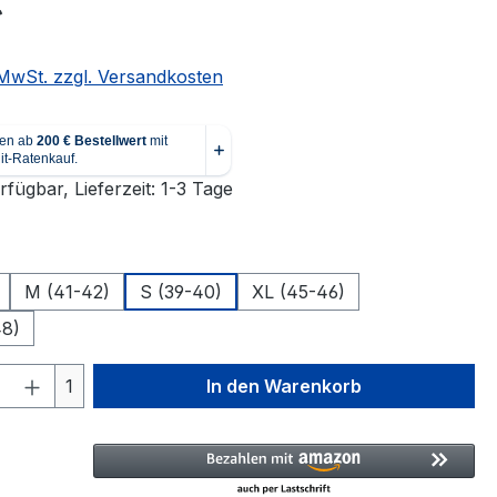
€
. MwSt. zzgl. Versandkosten
fügbar, Lieferzeit: 1-3 Tage
ählen
M (41-42)
S (39-40)
XL (45-46)
48)
 Anzahl: Gib den gewünschten Wert ein 
1
In den Warenkorb