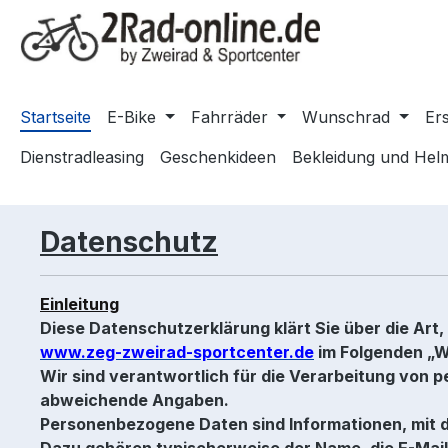
m Hauptinhalt springen
Zur Suche springen
Zur Hauptnavigation springen
Startseite
E-Bike
Fahrräder
Wunschrad
Ers
Dienstradleasing
Geschenkideen
Bekleidung und Hel
Datenschutz
Einleitung
Diese Datenschutzerklärung klärt Sie über die A
www.zeg-zweirad-sportcenter.de
im Folgenden „We
Wir sind verantwortlich für die Verarbeitung von 
abweichende Angaben.
Personenbezogene Daten sind Informationen, mit de
Dazu gehören typischerweise der Name, die E-Mail