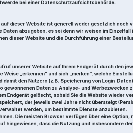
chwerde bei einer Datenschutzaufsichtsbehörde.
uf dieser Website ist generell weder gesetzlich noch ve
 Daten abzugeben, es sei denn wir weisen im Einzelfall 
ionen dieser Website und die Durchführung einer Bestel
Aufruf unserer Website auf Ihrem Endgerät durch den j
ese Weise „erkennen“ und sich „merken“, welche Einstel
d damit den Nutzern (z.B. Speicherung von Login-Daten)
 so gewonnenen Daten zu Analyse- und Werbezwecken z
em Endgerät gelöscht, sobald Sie die Website wieder v
eichert, der jeweils zwei Jahre nicht übersteigt (Pers
n verwaltet werden, um bestimmte Dienste anzubieten.
ehmen. Die meisten Browser verfügen über eine Option, 
arauf hingewiesen, dass die Nutzung und insbesondere d