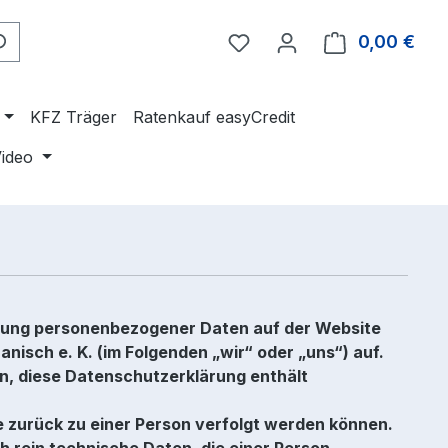
Du hast 0 Produkte auf 
0,00 €
Ware
KFZ Träger
Ratenkauf easyCredit
ideo
ndung personenbezogener Daten auf der Website
isch e. K. (im Folgenden „wir“ oder „uns“) auf.
nn, diese Datenschutzerklärung enthält
e zurück zu einer Person verfolgt werden können.
 rein technische Daten, die einer Person