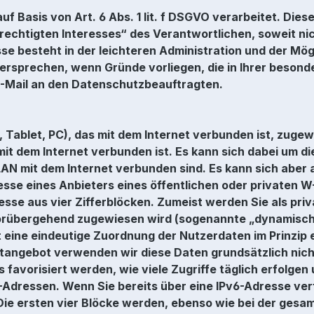
 Basis von Art. 6 Abs. 1 lit. f DSGVO verarbeitet. Dies
htigten Interesses“ des Verantwortlichen, soweit nich
se besteht in der leichteren Administration und der Mög
ersprechen, wenn Gründe vorliegen, die in Ihrer besond
E-Mail an den Datenschutzbeauftragten.
Tablet, PC), das mit dem Internet verbunden ist, zugewi
it dem Internet verbunden ist. Es kann sich dabei um die
AN mit dem Internet verbunden sind. Es kann sich aber a
resse eines Anbieters eines öffentlichen oder privaten 
resse aus vier Zifferblöcken. Zumeist werden Sie als pri
vorübergehend zugewiesen wird (sogenannte „dynamische
t eine eindeutige Zuordnung der Nutzerdaten im Prinzi
netangebot verwenden wir diese Daten grundsätzlich nic
favorisiert werden, wie viele Zugriffe täglich erfolgen 
-Adressen. Wenn Sie bereits über eine IPv6-Adresse ver
Die ersten vier Blöcke werden, ebenso wie bei der gesa