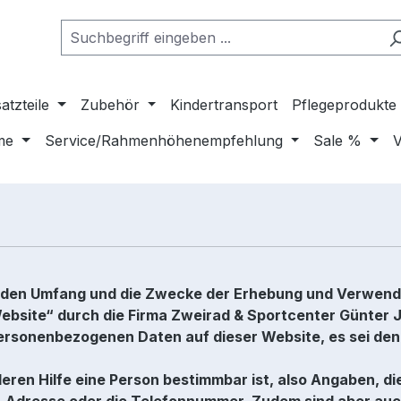
atzteile
Zubehör
Kindertransport
Pflegeprodukte
me
Service/Rahmenhöhenempfehlung
Sale %
V
rt, den Umfang und die Zwecke der Erhebung und Verwe
bsite“ durch die Firma Zweirad & Sportcenter Günter Jan
personenbezogenen Daten auf dieser Website, es sei de
ren Hilfe eine Person bestimmbar ist, also Angaben, di
-Adresse oder die Telefonnummer. Zudem sind aber auch