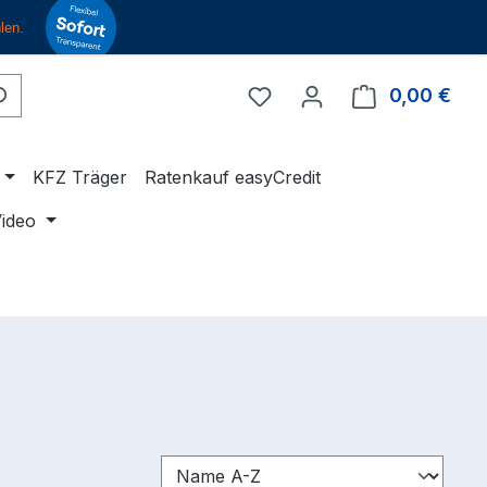
Du hast 0 Produkte auf 
0,00 €
Ware
KFZ Träger
Ratenkauf easyCredit
ideo