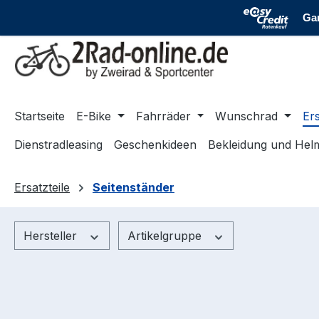
m Hauptinhalt springen
Zur Suche springen
Zur Hauptnavigation springen
Startseite
E-Bike
Fahrräder
Wunschrad
Ers
Dienstradleasing
Geschenkideen
Bekleidung und Hel
Ersatzteile
Seitenständer
Hersteller
Artikelgruppe