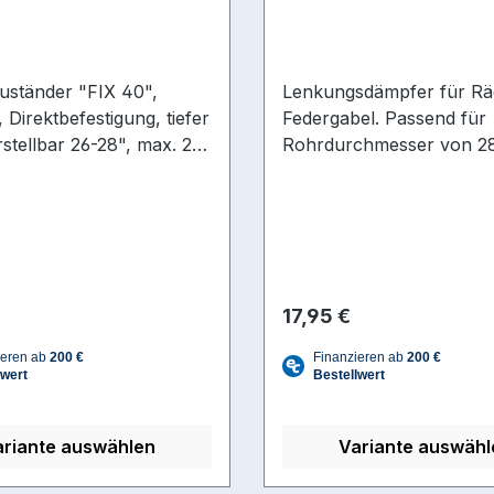
oll
uständer "FIX 40",
Lenkungsdämpfer für Rä
 Direktbefestigung, tiefer
Federgabel. Passend für
rstellbar 26-28", max. 25
Rohrdurchmesser von 2
 Freiraum unterhalb der
Federlänge ca. 78 mm,
deal für Kupplungen,
ßfreiheit
r Preis:
Regulärer Preis:
17,95 €
ariante auswählen
Variante auswähl