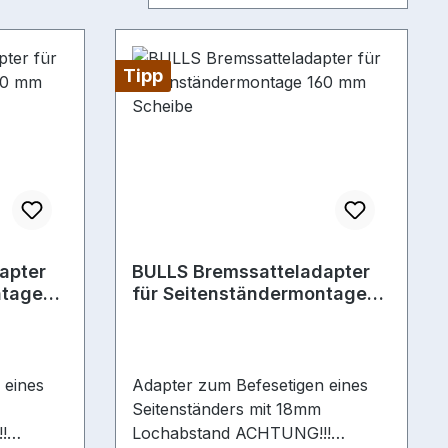
Tipp
apter
BULLS Bremssatteladapter
ntage
für Seitenständermontage
160 mm Scheibe
 eines
Adapter zum Befesetigen eines
Seitenständers mit 18mm
!
Lochabstand ACHTUNG!!!