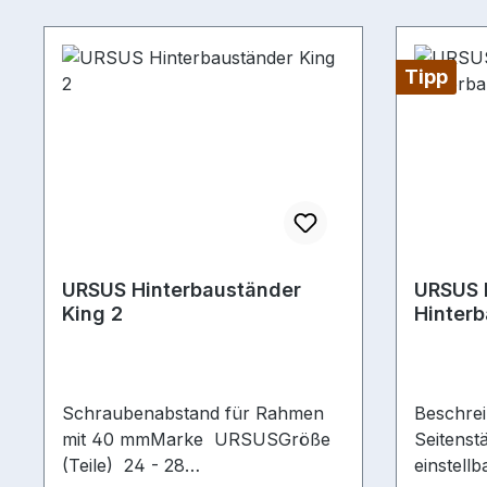
Tipp
URSUS Hinterbauständer
URSUS 
King 2
Hinterb
mm
Schraubenabstand für Rahmen
Beschre
mit 40 mmMarke URSUSGröße
Seitenst
(Teile) 24 - 28
einstell