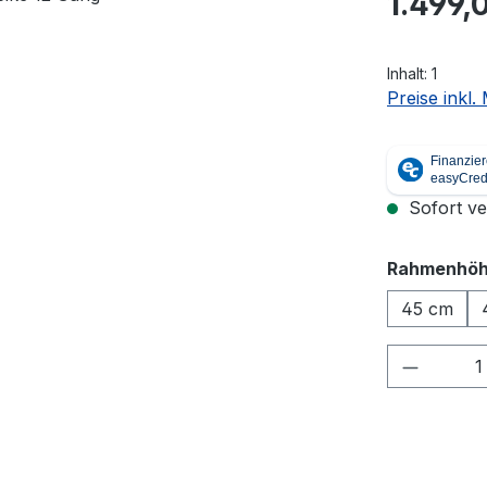
1.499,
Inhalt:
1
Preise inkl
Sofort ver
Rahmenhö
45 cm
Produkt