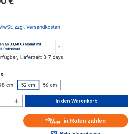
00 €
. MwSt. zzgl. Versandkosten
fügbar, Lieferzeit: 3-7 days
auswählen
he
48 cm
52 cm
56 cm
 Anzahl: Gib den gewünschten Wert ein 
In den Warenkorb