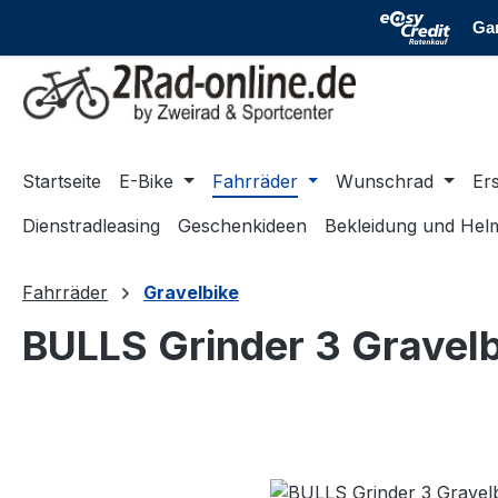
m Hauptinhalt springen
Zur Suche springen
Zur Hauptnavigation springen
Startseite
E-Bike
Fahrräder
Wunschrad
Ers
Dienstradleasing
Geschenkideen
Bekleidung und Hel
Fahrräder
Gravelbike
BULLS Grinder 3 Gravel
Bildergalerie überspringen