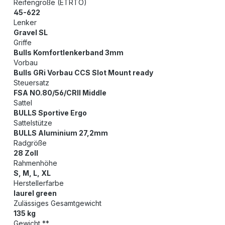
Reifengröße (ETRTO)
45-622
Lenker
Gravel SL
Griffe
Bulls Komfortlenkerband 3mm
Vorbau
Bulls GRi Vorbau CCS Slot Mount ready
Steuersatz
FSA NO.80/56/CRII Middle
Sattel
BULLS Sportive Ergo
Sattelstütze
BULLS Aluminium 27,2mm
Radgröße
28 Zoll
Rahmenhöhe
S, M, L, XL
Herstellerfarbe
laurel green
Zulässiges Gesamtgewicht
135 kg
Gewicht **