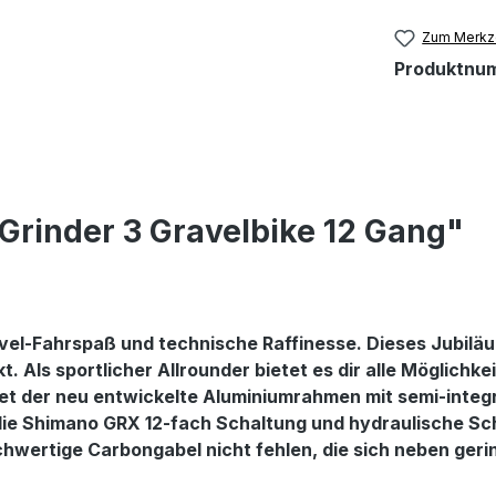
Zum Merkze
Produktnu
Grinder 3 Gravelbike 12 Gang"
el-Fahrspaß und technische Raffinesse. Dieses Jubiläum 
 Als sportlicher Allrounder bietet es dir alle Möglichke
det der neu entwickelte Aluminiumrahmen mit semi-integr
die Shimano GRX 12-fach Schaltung und hydraulische Sch
ochwertige Carbongabel nicht fehlen, die sich neben ge