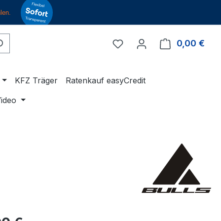
Du hast 0 Produkte auf 
0,00 €
Ware
KFZ Träger
Ratenkauf easyCredit
ideo
eis: