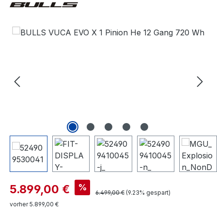
Bildergalerie überspringen
Verkaufspreis:
%
5.899,00 €
Regulärer Preis:
6.499,00 €
(9.23% gespart)
vorher 5.899,00 €