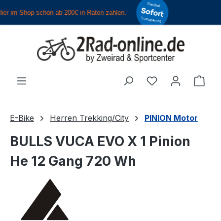
Zum Hauptinhalt springen
Du hast 0 Produ
Ware
E-Bike
Herren Trekking/City
PINION Motor
BULLS VUCA EVO X 1 Pinion
He 12 Gang 720 Wh