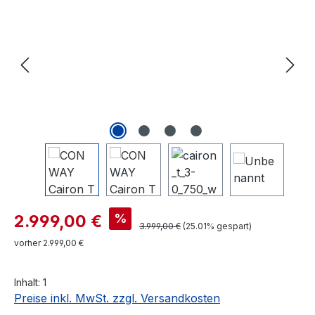
Verkaufspreis:
%
2.999,00 €
Regulärer Preis:
3.999,00 €
(25.01% gespart)
vorher 2.999,00 €
Inhalt:
1
Preise inkl. MwSt. zzgl. Versandkosten