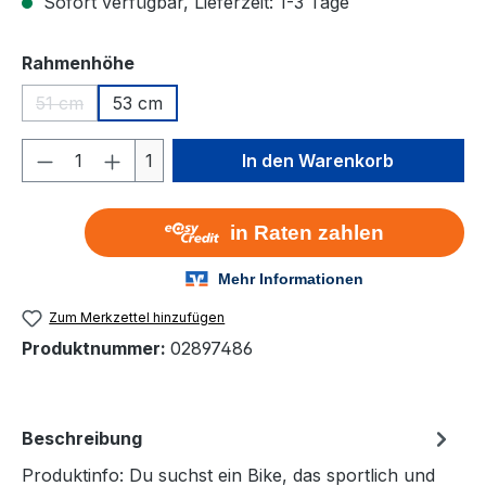
Sofort verfügbar, Lieferzeit: 1-3 Tage
auswählen
Rahmenhöhe
51 cm
53 cm
(Diese Option ist zurzeit nicht verfügbar.)
Produkt Anzahl: Gib den gewünschten We
1
In den Warenkorb
Zum Merkzettel hinzufügen
Produktnummer:
02897486
Beschreibung
Produktinfo: Du suchst ein Bike, das sportlich und