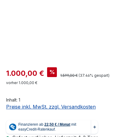
Verkaufspreis:
%
1.000,00 €
Regulärer Preis:
1.599,00 €
(37.46% gespart)
vorher 1.000,00 €
Inhalt:
1
Preise inkl. MwSt. zzgl. Versandkosten