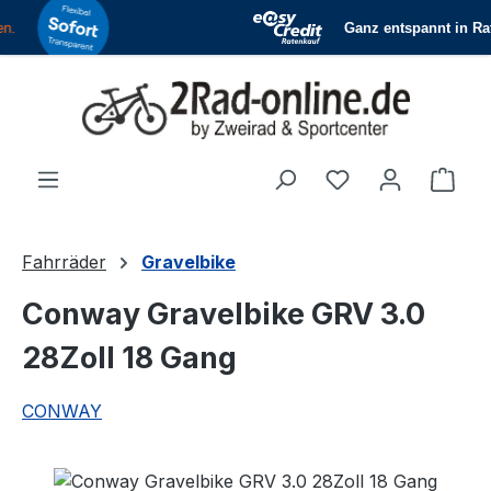
Zum Hauptinhalt springen
Du hast 0 Produ
Ware
Fahrräder
Gravelbike
Conway Gravelbike GRV 3.0
28Zoll 18 Gang
CONWAY
Bildergalerie überspringen