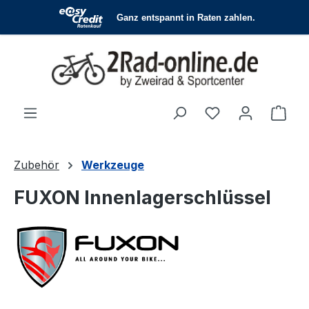
Zum Hauptinhalt springen
Du hast 0 Produ
Ware
Zubehör
Werkzeuge
FUXON Innenlagerschlüssel