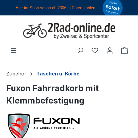
Zum Hauptinhalt springen
Du hast 0 Produ
Ware
Zubehör
Taschen u. Körbe
Fuxon Fahrradkorb mit
Klemmbefestigung