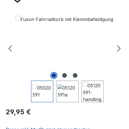
Bildergalerie überspringen
Regulärer Preis:
29,95 €