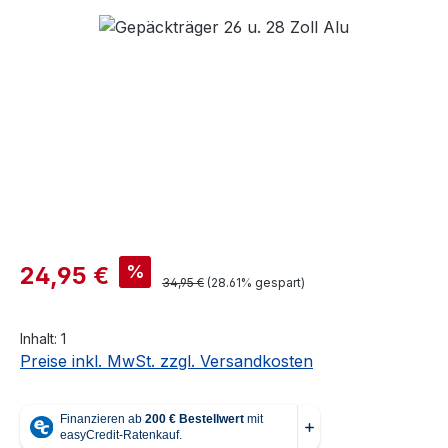
Bildergalerie überspringen
Verkaufspreis:
%
24,95 €
Regulärer Preis:
34,95 €
(28.61% gespart)
Inhalt:
1
Preise inkl. MwSt. zzgl. Versandkosten