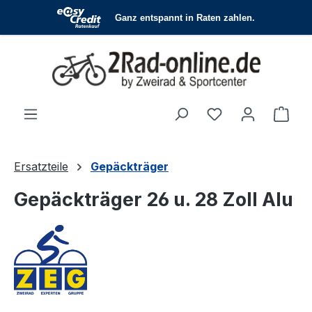
Zum Hauptinhalt springen
Du hast 0 Produ
Ware
Ersatzteile
Gepäckträger
Gepäckträger 26 u. 28 Zoll Alu