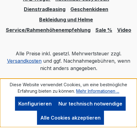
Kunststoffkörper und Griptape Produktart:
Dienstradleasing
Geschenkideen
Erwachsenenfahrrad Produktkategorie: E-
City / E-Trekking Radgröße: 28 Zoll
Bekleidung und Helme
Rahmenform: Wave Rahmengröße (Wert):
Service/Rahmenhöhenempfehlung
Sale %
Video
500 mm Rahmenhöhe: Rahmenmaterial:
Aluminium Rahmenspezifikation: 6061
Aluminium, gravity casting, interne
Alle Preise inkl. gesetzl. Mehrwertsteuer zzgl.
Kabelführung Reifengröße (ETRTO): 55-
Versandkosten
und ggf. Nachnahmegebühren, wenn
622 Rückleuchte: FUXON R-Glow EB, mit
nicht anders angegeben.
COB technologie Rücktrittbremse: nein
Sattel: ZECURE Comfort Men/ Comfort
Diese Website verwendet Cookies, um eine bestmögliche
Realisiert mit Shopware
Women / Comfort Plus Sattelstütze: Ø
Erfahrung bieten zu können.
Mehr Informationen ...
31,6mm Schalthebel: FIT Remote eShift 12
GangSchaltungsart Schaltungsart:
Konfigurieren
Nur technisch notwendige
Tretlagergetriebe Schutzbleche:
SunnyWheel 65mm Ständer: PLETSCHER
Alle Cookies akzeptieren
Comp Flex 40 Steuersatz: FSA ACR ZS
Straßenausstattung: ja SUVi Vorbau, CCS
Slot Mount ready Zahnriemen: GATES