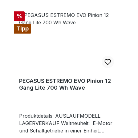
Rabatt
%
Tipp
PEGASUS ESTREMO EVO Pinion 12
Gang Lite 700 Wh Wave
Produktdetails: AUSLAUFMODELL
LAGERVERKAUF Weltneuheit: E-Motor
und Schaltgetriebe in einer Einheit.
Weitere Info: https://pinion.eu/e-drive