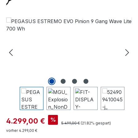
Bildergalerie überspringen
Verkaufspreis:
%
4.299,00 €
Regulärer Preis:
5.499,00 €
(21.82% gespart)
vorher 4.299,00 €