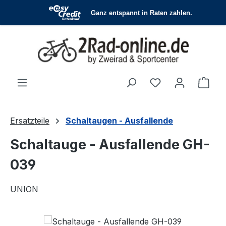
Zum Hauptinhalt springen
Du hast 0 Produ
Ware
Ersatzteile
Schaltaugen - Ausfallende
Schaltauge - Ausfallende GH-
039
UNION
Bildergalerie überspringen