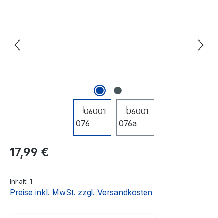
Regulärer Preis:
17,99 €
Inhalt:
1
Preise inkl. MwSt. zzgl. Versandkosten