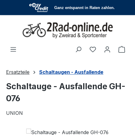
Zum Hauptinhalt springen
Du hast 0 Produ
Ware
Ersatzteile
Schaltaugen - Ausfallende
Schaltauge - Ausfallende GH-
076
UNION
Bildergalerie überspringen