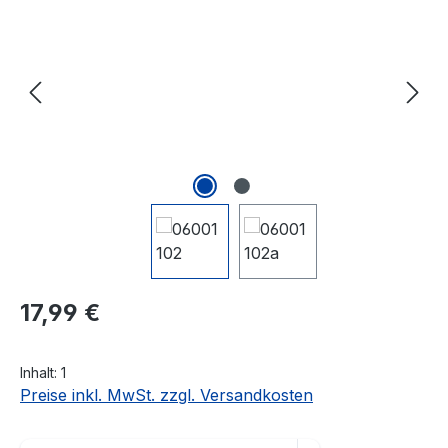
Regulärer Preis:
17,99 €
Inhalt:
1
Preise inkl. MwSt. zzgl. Versandkosten