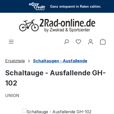
Zum Hauptinhalt springen
Du hast 0 Produ
Ware
Ersatzteile
Schaltaugen - Ausfallende
Schaltauge - Ausfallende GH-
102
UNION
Bildergalerie überspringen