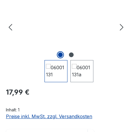
Regulärer Preis:
17,99 €
Inhalt:
1
Preise inkl. MwSt. zzgl. Versandkosten