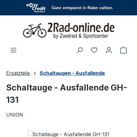
Zum Hauptinhalt springen
Du hast 0 Produ
Ware
Ersatzteile
Schaltaugen - Ausfallende
Schaltauge - Ausfallende GH-
131
UNION
Bildergalerie überspringen