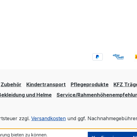
Zubehör
Kindertransport
Pflegeprodukte
KFZ Träg
Bekleidung und Helme
Service/Rahmenhöhenempfehlu
rtsteuer zzgl.
Versandkosten
und ggf. Nachnahmegebühren,
rung bieten zu können.
Realisiert mit Shopware