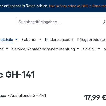
atzteile
Zubehör
Kindertransport
Pflegeprodukte
me
Service/Rahmenhöhenempfehlung
Sale %
V
e GH-141
Regulärer Pr
17,99 