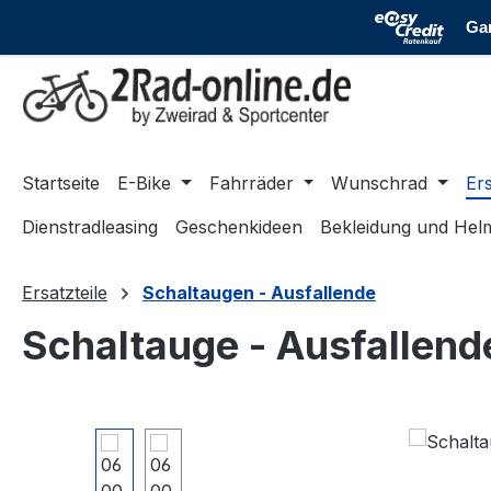
m Hauptinhalt springen
Zur Suche springen
Zur Hauptnavigation springen
Startseite
E-Bike
Fahrräder
Wunschrad
Ers
Dienstradleasing
Geschenkideen
Bekleidung und Hel
Ersatzteile
Schaltaugen - Ausfallende
Schaltauge - Ausfallend
Bildergalerie überspringen