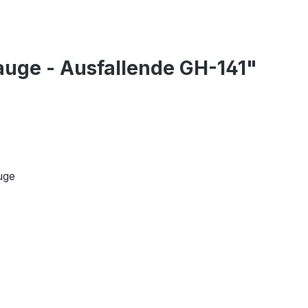
auge - Ausfallende GH-141"
uge