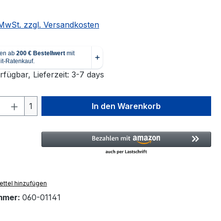
. MwSt. zzgl. Versandkosten
fügbar, Lieferzeit: 3-7 days
 Anzahl: Gib den gewünschten Wert ein 
1
In den Warenkorb
ttel hinzufügen
mmer:
060-01141