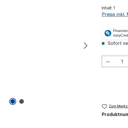
Inhalt:
1
Preise inkl
Sofort ver
Produkt
Zum Merkze
Produktnu