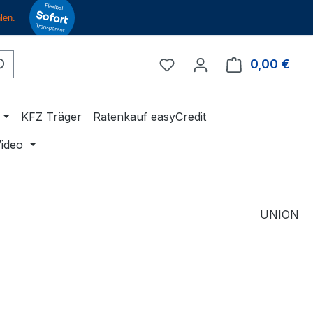
Du hast 0 Produkte auf 
0,00 €
Ware
KFZ Träger
Ratenkauf easyCredit
ideo
UNION
eis:
€