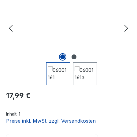
Regulärer Preis:
17,99 €
Inhalt:
1
Preise inkl. MwSt. zzgl. Versandkosten