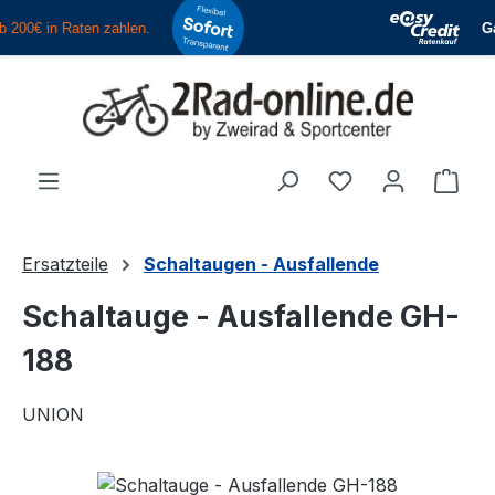
Zum Hauptinhalt springen
Du hast 0 Produ
Ware
Ersatzteile
Schaltaugen - Ausfallende
Schaltauge - Ausfallende GH-
188
UNION
Bildergalerie überspringen