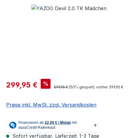
Bildergalerie überspringen
Verkaufspreis:
%
299,95 €
Regulärer Preis:
599,95 €
(50% gespart)
vorher 399,95 €
Preise inkl. MwSt. zzgl. Versandkosten
Sofort verfügbar, Lieferzeit: 1-3 Tage